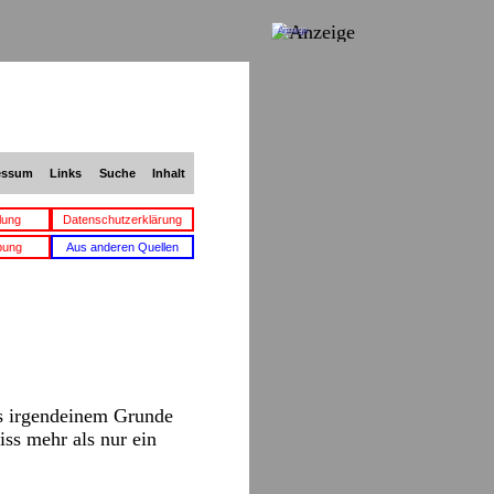
Anzeige
essum
Links
Suche
Inhalt
lung
Datenschutzerklärung
bung
Aus anderen Quellen
us irgendeinem Grunde
iss mehr als nur ein