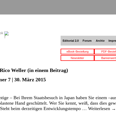
ook
Editorial 2.0
Forum
Archiv
Impr
eBook-Bestellung
PDF-Bestel
Newsletter
Bannerwer
Rico Weller
(in einem Beitrag)
er 7 | 30. März 2015
htige – Bei Ihrem Staatsbesuch in Japan haben Sie einem –a
plastene Hand geschüttelt. Wer Sie kennt, weiß, dass dies gew
 Steht beim derzeitigen Entwicklungstempo …
Weiterlesen
→