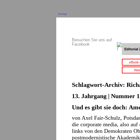
Anzeige
Besuchen Sie uns auf
Facebook
Editorial 
eBook-
New
Schlagwort-Archiv:
Rich
13. Jahrgang | Nummer 17
Und es gibt sie doch: Am
von Axel Fair-Schulz, Potsda
die corporate media, also auf
links von den Demokraten Oba
postmodernistische Akademiker