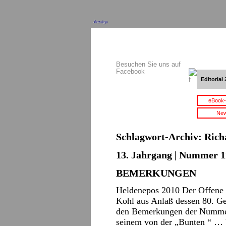
Anzeige
Besuchen Sie uns auf
Facebook
Editorial 
eBook-
New
Schlagwort-Archiv:
Rich
13. Jahrgang | Nummer 11
BEMERKUNGEN
Heldenepos 2010 Der Offene 
Kohl aus Anlaß dessen 80. Ge
den Bemerkungen der Nummer 9
seinem von der „Bunten “ …