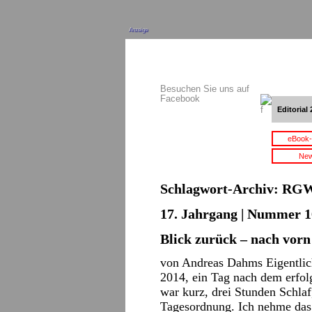
Anzeige
Besuchen Sie uns auf
Facebook
Editorial 
eBook-
New
Schlagwort-Archiv:
RG
17. Jahrgang | Nummer 16
Blick zurück – nach vorn
von Andreas Dahms Eigentlich
2014, ein Tag nach dem erfol
war kurz, drei Stunden Schla
Tagesordnung. Ich nehme da