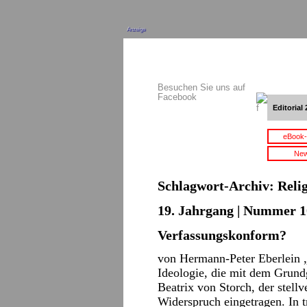
Anzeige
Besuchen Sie uns auf
Facebook
Editorial 
eBook-
New
Schlagwort-Archiv:
Relig
19. Jahrgang | Nummer 10
Verfassungskonform?
von Hermann-Peter Eberlein „D
Ideologie, die mit dem Grundge
Beatrix von Storch, der stell
Widerspruch eingetragen. In 