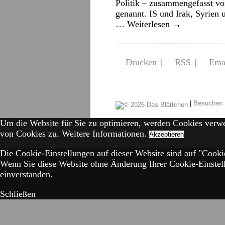
Politik – zusammengefasst vo
genannt. IS und Irak, Syrien 
…
Weiterlesen
→
Drucken
|
RSS
|
Ema
|
Besuchen 
Um die Website für Sie zu optimieren, werden Cookies verw
von Cookies zu.
Weitere Informationen.
Akzeptieren
Die Cookie-Einstellungen auf dieser Website sind auf "Cookie
Wenn Sie diese Website ohne Änderung Ihrer Cookie-Einstell
einverstanden.
Schließen