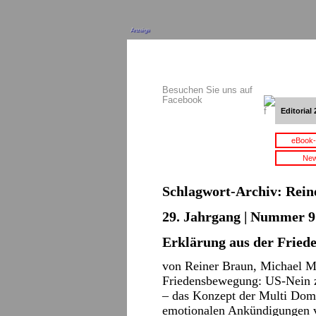
Anzeige
Besuchen Sie uns auf
Facebook
Editorial 
eBook-
New
Schlagwort-Archiv:
Rein
29. Jahrgang | Nummer 9 
Erklärung aus der Frie
von Reiner Braun, Michael Mü
Friedensbewegung: US-Nein zu
– das Konzept der Multi Doma
emotionalen Ankündigungen 