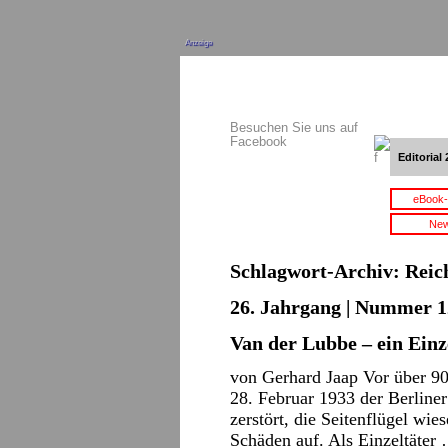
Anzeige
Besuchen Sie uns auf
Facebook
Editorial 
eBook-
New
Schlagwort-Archiv:
Reic
26. Jahrgang | Nummer 12
Van der Lubbe – ein Einz
von Gerhard Jaap Vor über 90
28. Februar 1933 der Berliner
zerstört, die Seitenflügel wi
Schäden auf. Als Einzeltäte