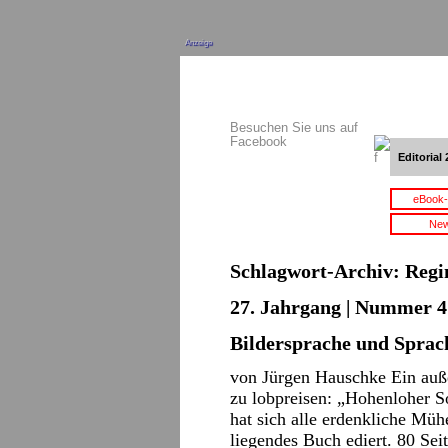
Anzeige
Besuchen Sie uns auf
Facebook
Editorial 
eBook-
New
Schlagwort-Archiv:
Regi
27. Jahrgang | Nummer 4 
Bildersprache und Sprac
von Jürgen Hauschke Ein auße
zu lobpreisen: „Hohenloher S
hat sich alle erdenkliche Mü
liegendes Buch ediert. 80 Sei