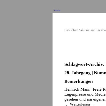
Anzeige
Besuchen Sie uns auf Faceb
Schlagwort-Archiv:
28. Jahrgang | Numm
Bemerkungen
Heinrich Mann: Freie Re
Lügenpresse und Medien
gesehen und am eigenen 
…
Weiterlesen
→