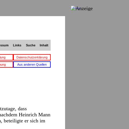
Anzeige
essum
Links
Suche
Inhalt
lung
Datenschutzerklärung
bung
Aus anderen Quellen
tzutage, dass
, nachdem Heinrich Mann
 beteiligte er sich im