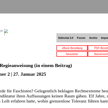
ook
Editorial 2.0
Forum
Archiv
Impr
eBook-Bestellung
PDF-Bestel
Newsletter
Bannerwer
Regieanweisung
(in einem Beitrag)
er 2 | 27. Januar 2025
de für Faschisten? Gelegentlich beklagen Rechtsextreme heu
diktatur ihren Auffassungen keinen Raum gäben. Elf Jahre
Leib erfahren hatte, wohin grenzenlose Toleranz führen kann,