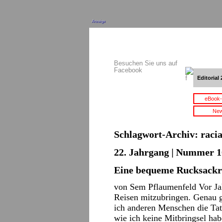
Anzeige
Besuchen Sie uns auf
Facebook
Editorial 
eBook-
New
Schlagwort-Archiv:
racia
22. Jahrgang | Nummer 16
Eine bequeme Rucksackr
von Sem Pflaumenfeld Vor Jah
Reisen mitzubringen. Genau 
ich anderen Menschen die Tat
wie ich keine Mitbringsel hab