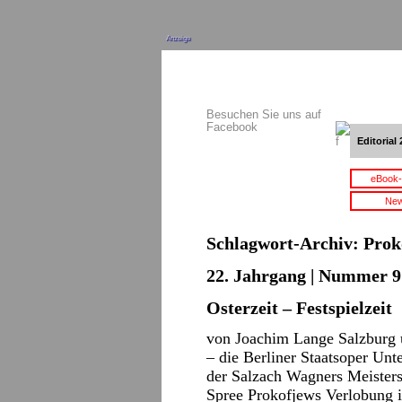
Anzeige
Besuchen Sie uns auf
Facebook
Editorial 
eBook-
New
Schlagwort-Archiv:
Prok
22. Jahrgang | Nummer 9 
Osterzeit – Festspielzeit
von Joachim Lange Salzburg 
– die Berliner Staatsoper Unt
der Salzach Wagners Meisters
Spree Prokofjews Verlobung 