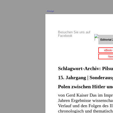
Anzeige
Besuchen Sie uns auf
Facebook
Editorial 
eBook-
New
Schlagwort-Archiv:
Pils
15. Jahrgang | Sonderaus
Polen zwischen Hitler un
von Gerd Kaiser Das im Impr
Jahren Ergebnisse wissenscha
Verlauf und den Folgen des II
chronologisch und thematisc