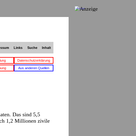
Anzeige
essum
Links
Suche
Inhalt
lung
Datenschutzerklärung
bung
Aus anderen Quellen
aten. Das sind 5,5
h 1,2 Millionen zivile