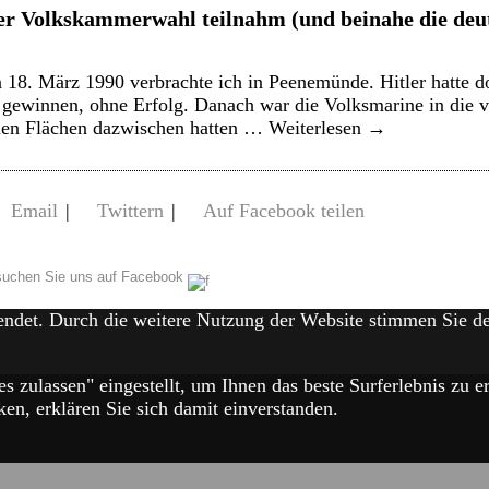
er Volkskammerwahl teilnahm (und beinahe die deut
18. März 1990 verbrachte ich in Peenemünde. Hitler hatte do
 gewinnen, ohne Erfolg. Danach war die Volksmarine in die
eien Flächen dazwischen hatten …
Weiterlesen
→
Email
|
Twittern
|
Auf Facebook teilen
uchen Sie uns auf Facebook
endet. Durch die weitere Nutzung der Website stimmen Sie 
es zulassen" eingestellt, um Ihnen das beste Surferlebnis zu
en, erklären Sie sich damit einverstanden.