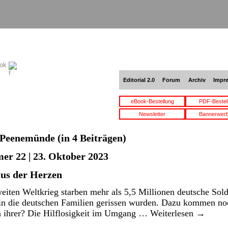
ook
Editorial 2.0
Forum
Archiv
Impr
eBook-Bestellung
PDF-Bestel
Newsletter
Bannerwer
Peenemünde
(in 4 Beiträgen)
er 22 | 23. Oktober 2023
us der Herzen
ten Weltkrieg starben mehr als 5,5 Millionen deutsche Sold
in die deutschen Familien gerissen wurden. Dazu kommen noc
 ihrer? Die Hilflosigkeit im Umgang …
Weiterlesen
→