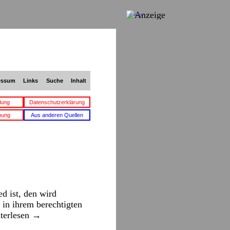
Anzeige
essum
Links
Suche
Inhalt
lung
Datenschutzerklärung
bung
Aus anderen Quellen
d ist, den wird
 in ihrem berechtigten
terlesen
→