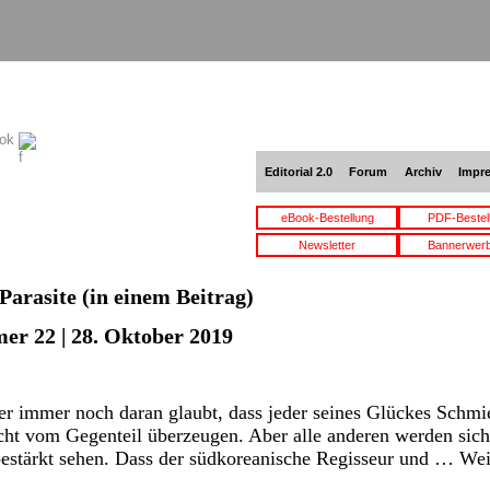
ook
Editorial 2.0
Forum
Archiv
Impr
eBook-Bestellung
PDF-Bestel
Newsletter
Bannerwer
Parasite
(in einem Beitrag)
er 22 | 28. Oktober 2019
 immer noch daran glaubt, dass jeder seines Glückes Schmie
cht vom Gegenteil überzeugen. Aber alle anderen werden sich
bestärkt sehen. Dass der südkoreanische Regisseur und …
Wei