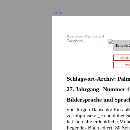
Anzeige
Besuchen Sie uns auf
Facebook
Editorial 
eBook-
New
Schlagwort-Archiv:
Palm
27. Jahrgang | Nummer 4 
Bildersprache und Sprac
von Jürgen Hauschke Ein auße
zu lobpreisen: „Hohenloher S
hat sich alle erdenkliche Mü
liegendes Buch ediert. 80 Sei