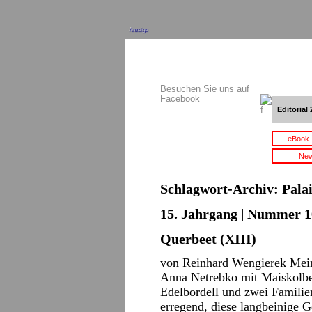
Anzeige
Besuchen Sie uns auf
Facebook
Editorial 
eBook-
New
Schlagwort-Archiv:
Pala
15. Jahrgang | Nummer 16
Querbeet (XIII)
von Reinhard Wengierek Mein
Anna Netrebko mit Maiskolben
Edelbordell und zwei Familien
erregend, diese langbeinige G