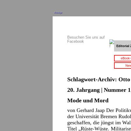
Anzeige
Besuchen Sie uns auf
Facebook
Editorial 
eBook-
New
Schlagwort-Archiv:
Otto
20. Jahrgang | Nummer 1 
Mode und Mord
von Gerhard Jaap Der Politik
der Universität Bremen Rudo
geschaffen, die jüngst im Wa
Titel „Rüste-Wüste. Militaris