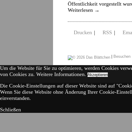
Öffentlichkeit vorgestellt wu
Weiterlesen
→
Drucken
|
RSS
|
Ema
|
Besuchen 
Um die Website für Sie zu optimieren, werden Cookies verw
von Cookies zu.
Weitere Informationen.
Akzeptieren
Die Cookie-Einstellungen auf dieser Website sind auf "Cookie
Wenn Sie diese Website ohne Änderung Ihrer Cookie-Einstell
einverstanden.
Schließen