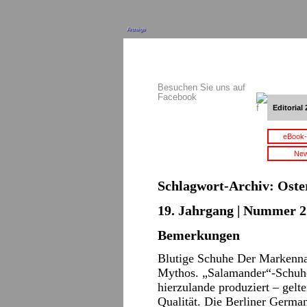
Anzeige
Besuchen Sie uns auf
Facebook
Editorial 
eBook-
New
Schlagwort-Archiv:
Oste
19. Jahrgang | Nummer 22
Bemerkungen
Blutige Schuhe Der Markenna
Mythos. „Salamander“-Schuhe
hierzulande produziert – gelt
Qualität. Die Berliner German