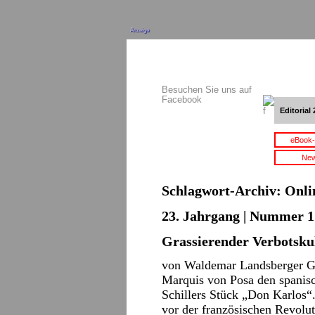
Anzeige
Besuchen Sie uns auf
Facebook
Editorial 
eBook-
New
Schlagwort-Archiv:
Onli
23. Jahrgang | Nummer 17
Grassierender Verbotsku
von Waldemar Landsberger Geb
Marquis von Posa den spanisch
Schillers Stück „Don Karlos“.
vor der französischen Revolu