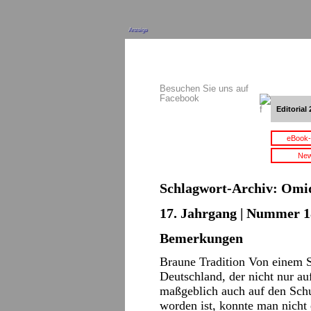
Anzeige
Besuchen Sie uns auf
Facebook
Editorial 
eBook-
New
Schlagwort-Archiv:
Omid
17. Jahrgang | Nummer 18
Bemerkungen
Braune Tradition Von einem S
Deutschland, der nicht nur 
maßgeblich auch auf den Schu
worden ist, konnte man nicht 