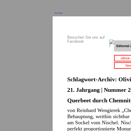
Anzeige
Besuchen Sie uns auf
Facebook
Editorial 
eBook-
New
Schlagwort-Archiv:
Oliv
21. Jahrgang | Nummer 2
Querbeet durch Chemnit
von Reinhard Wengierek „Chem
Behauptung, weithin sichtbar
am Sockel vom Nischel. Nisch
perfekt proportionierte Monu