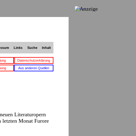
Anzeige
essum
Links
Suche
Inhalt
lung
Datenschutzerklärung
bung
Aus anderen Quellen
neuen Literaturopern
 letzten Monat Furore