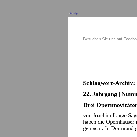
Anzeige
Besuchen Sie uns auf Faceb
Schlagwort-Archiv:
22. Jahrgang | Numm
Drei Opernnovitäten
von Joachim Lange Sage
haben die Opernhäuser 
gemacht. In Dortmund g