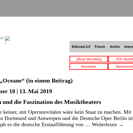
ook
Editorial 2.0
Forum
Archiv
Impr
eBook-Bestellung
PDF-Bestel
Newsletter
Bannerwer
„Oceane“
(in einem Beitrag)
er 10 | 13. Mai 2019
 und die Faszination des Musiktheaters
 keiner, mit Opernnovitäten wäre kein Staat zu machen. Mit 
in Dortmund und Antwerpen und die Deutsche Oper Berlin im
ab es die deutsche Erstaufführung von …
Weiterlesen
→