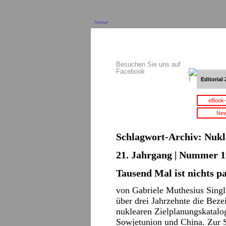
Anzeige
Besuchen Sie uns auf
Facebook
Editorial 
eBook-
New
Schlagwort-Archiv:
Nukl
21. Jahrgang | Nummer 1
Tausend Mal ist nichts p
von Gabriele Muthesius Single
über drei Jahrzehnte die Beze
nuklearen Zielplanungskatalo
Sowjetunion und China. Zur 