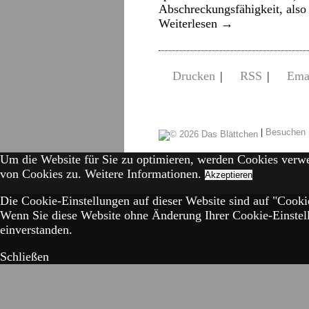
Abschreckungsfähigkeit, als
Weiterlesen
→
Drucken
|
RSS
|
Ema
|
Besuchen 
Um die Website für Sie zu optimieren, werden Cookies verw
von Cookies zu.
Weitere Informationen.
Akzeptieren
Die Cookie-Einstellungen auf dieser Website sind auf "Cookie
Wenn Sie diese Website ohne Änderung Ihrer Cookie-Einstell
einverstanden.
Schließen