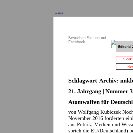
Anzeige
Besuchen Sie uns auf
Facebook
Editorial 
eBook-
New
Schlagwort-Archiv:
nukl
21. Jahrgang | Nummer 3 
Atomwaffen für Deutsch
von Wolfgang Kubiczek Noch
November 2016 forderten einig
aus Politik, Medien und Wiss
sprich die EU/Deutschland) b