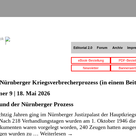
ook
Editorial 2.0
Forum
Archiv
Impr
eBook-Bestellung
PDF-Bestel
Newsletter
Bannerwer
Nürnberger Kriegsverbrecherprozess
(in einem Bei
er 9 | 18. Mai 2026
 und der Nürnberger Prozess
htzig Jahren ging im Nürnberger Justizpalast der Hauptkrieg
Nach 218 Verhandlungstagen wurden am 1. Oktober 1946 die 
umenten waren vorgelegt worden, 240 Zeugen hatten ausges
ungen wurden zu …
Weiterlesen
→