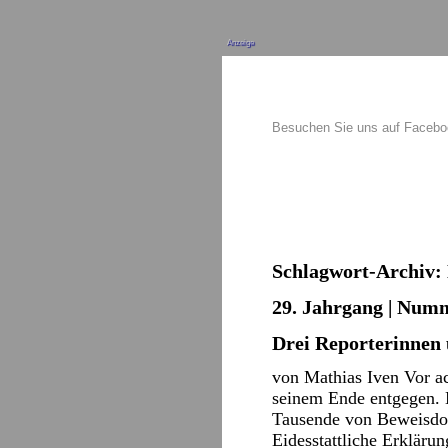
Anzeige
Besuchen Sie uns auf Faceb
Schlagwort-Archiv:
29. Jahrgang | Numm
Drei Reporterinnen
von Mathias Iven Vor ac
seinem Ende entgegen. 
Tausende von Beweisdok
Eidesstattliche Erklär