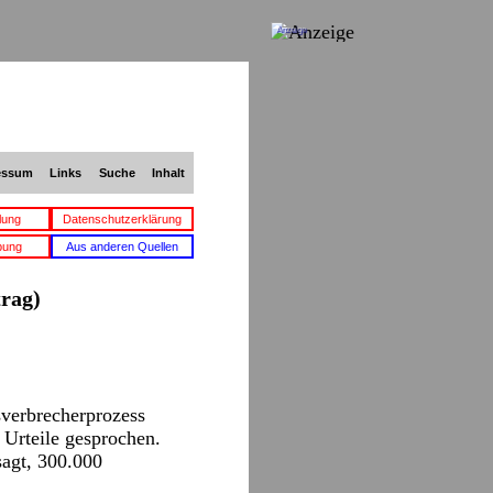
Anzeige
essum
Links
Suche
Inhalt
lung
Datenschutzerklärung
bung
Aus anderen Quellen
trag)
sverbrecherprozess
Urteile gesprochen.
agt, 300.000