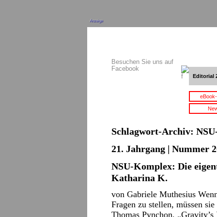
Anzeige
Besuchen Sie uns auf
Facebook
Editorial 
eBook-
New
Schlagwort-Archiv:
NSU-
21. Jahrgang | Nummer 2
NSU-Komplex: Die eigen
Katharina K.
von Gabriele Muthesius Wenn 
Fragen zu stellen, müssen si
Thomas Pynchon, „Gravity’s 