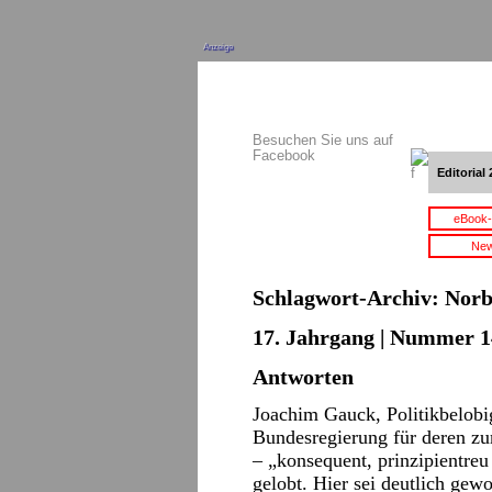
Anzeige
Besuchen Sie uns auf
Facebook
Editorial 
eBook-
New
Schlagwort-Archiv:
Norb
17. Jahrgang | Nummer 14 
Antworten
Joachim Gauck, Politikbelobig
Bundesregierung für deren zu
– „konsequent, prinzipientreu
gelobt. Hier sei deutlich ge