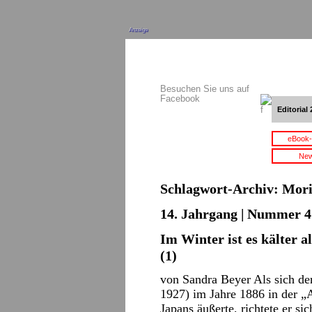
Anzeige
Besuchen Sie uns auf
Facebook
Editorial 
eBook-
New
Schlagwort-Archiv:
Mori
14. Jahrgang | Nummer 4 
Im Winter ist es kälter 
(1)
von Sandra Beyer Als sich d
1927) im Jahre 1886 in der „
Japans äußerte, richtete er s