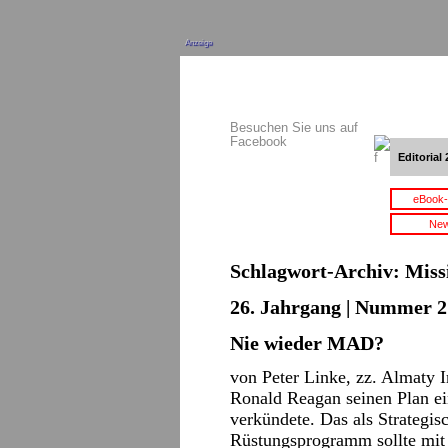
Anzeige
Besuchen Sie uns auf
Facebook
Editorial 
eBook-
New
Schlagwort-Archiv:
Miss
26. Jahrgang | Nummer 21
Nie wieder MAD?
von Peter Linke, zz. Almaty 
Ronald Reagan seinen Plan ei
verkündete. Das als Strategis
Rüstungsprogramm sollte mit 