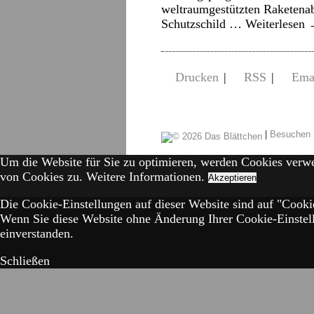
weltraumgestützten Raketenab
Schutzschild …
Weiterlesen
Drucken
|
RSS
|
Ema
|
Besuchen 
Um die Website für Sie zu optimieren, werden Cookies verw
von Cookies zu.
Weitere Informationen.
Akzeptieren
Die Cookie-Einstellungen auf dieser Website sind auf "Cookie
Wenn Sie diese Website ohne Änderung Ihrer Cookie-Einstell
einverstanden.
Schließen