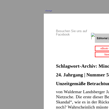
Anzeige
Besuchen Sie uns auf
Facebook
Editorial 
eBook-
New
Schlagwort-Archiv:
Mind
24. Jahrgang | Nummer 5 
Unzeitgemäße Betrachtu
von Waldemar Landsberger Ja, 
Nietzsche. Die erste dieser B
Skandal“, wie es in der Rücks
noch? Wahrscheinlich müsst