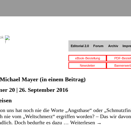
ook
Editorial 2.0
Forum
Archiv
Impr
eBook-Bestellung
PDF-Bestel
Newsletter
Bannerwer
Michael Mayer
(in einem Beitrag)
er 20 | 26. September 2016
eisen
on uns hat noch nie die Worte „Angsthase“ oder „Schmutzfi
 nie vom „Weltschmerz“ ergriffen worden? – Das wir davon 
ändlich. Doch bedurfte es dazu …
Weiterlesen
→