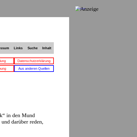
Anzeige
essum
Links
Suche
Inhalt
lung
Datenschutzerklärung
bung
Aus anderen Quellen
nk“ in den Mund
und darüber reden,