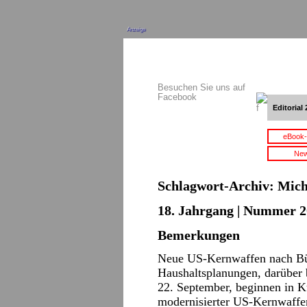
Anzeige
Besuchen Sie uns auf
Facebook
Editorial 
eBook-
New
Schlagwort-Archiv:
Mich
18. Jahrgang | Nummer 2
Bemerkungen
Neue US-Kernwaffen nach Bü
Haushaltsplanungen, darüber
22. September, beginnen in K
modernisierter US-Kernwaffen