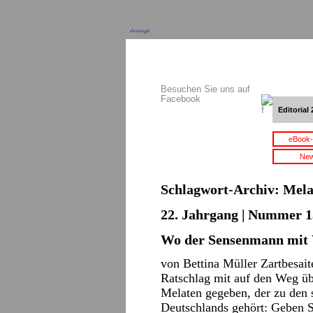
Anzeige
Besuchen Sie uns auf
Facebook
Editorial 
eBook-
New
Schlagwort-Archiv:
Mela
22. Jahrgang | Nummer 13
Wo der Sensenmann mit W
von Bettina Müller Zartbesait
Ratschlag mit auf den Weg üb
Melaten gegeben, der zu den 
Deutschlands gehört: Geben 