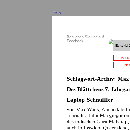
Anzeige
Besuchen Sie uns auf
Facebook
Editorial 
eBook-
New
Schlagwort-Archiv:
Max 
Des Blättchens 7. Jahrgan
Laptop-Schnüffler
von Max Watts, Annandale Im 
Journalist John Macgregor ein
des indischen Guru Maharaji,
auch in Ipswich, Queensland,