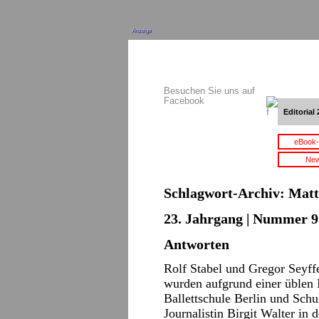
Anzeige
Besuchen Sie uns auf
Facebook
Editorial 
eBook-
New
Schlagwort-Archiv:
Matt
23. Jahrgang | Nummer 9 
Antworten
Rolf Stabel und Gregor Seyffe
wurden aufgrund einer üblen I
Ballettschule Berlin und Schul
Journalistin Birgit Walter in