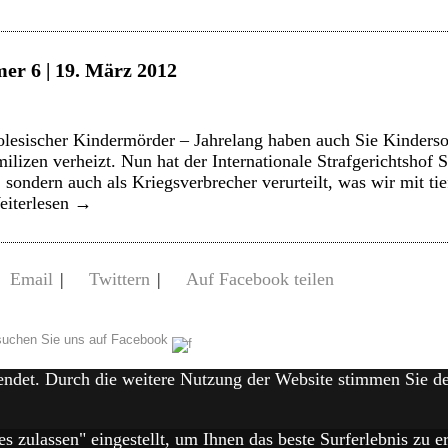
er 6 | 19. März 2012
esischer Kindermörder – Jahrelang haben auch Sie Kindersol
lizen verheizt. Nun hat der Internationale Strafgerichtshof S
sondern auch als Kriegsverbrecher verurteilt, was wir mit tie
eiterlesen
→
Email
|
Twittern
|
Auf Facebook teilen
uchen Sie uns auf Facebook
endet. Durch die weitere Nutzung der Website stimmen Sie 
es zulassen" eingestellt, um Ihnen das beste Surferlebnis zu