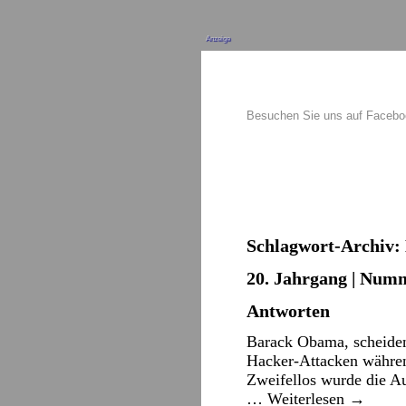
Anzeige
Besuchen Sie uns auf Faceb
Schlagwort-Archiv:
20. Jahrgang | Numm
Antworten
Barack Obama, scheiden
Hacker-Attacken währe
Zweifellos wurde die Aus
…
Weiterlesen
→