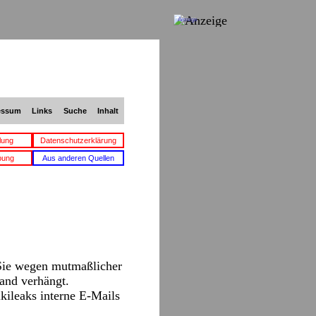
Anzeige
essum
Links
Suche
Inhalt
lung
Datenschutzerklärung
bung
Aus anderen Quellen
 Sie wegen mutmaßlicher
and verhängt.
ikileaks interne E-Mails