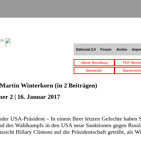
ook
Editorial 2.0
Forum
Archiv
Impr
eBook-Bestellung
PDF-Bestel
Newsletter
Bannerwer
Martin Winterkorn
(in 2 Beiträgen)
er 2 | 16. Januar 2017
der USA-Präsident – In einem Ihrer letzten Gefechte haben
nd des Wahlkampfs in den USA neue Sanktionen gegen Russl
sicht Hillary Clintons auf die Präsidentschaft getrübt, als W