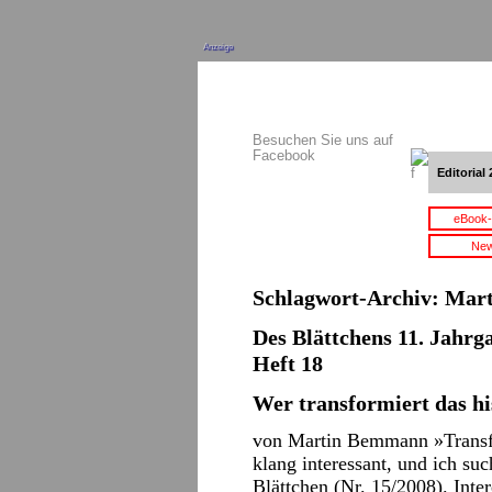
Anzeige
Besuchen Sie uns auf
Facebook
Editorial 
eBook-
New
Schlagwort-Archiv:
Mar
Des Blättchens 11. Jahrga
Heft 18
Wer transformiert das hi
von Martin Bemmann »Transfo
klang interessant, und ich su
Blättchen (Nr. 15/2008). Inte