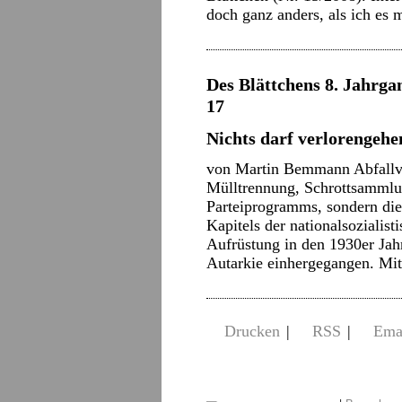
doch ganz anders, als ich es
Des Blättchens 8. Jahrgan
17
Nichts darf verlorengehe
von Martin Bemmann Abfallv
Mülltrennung, Schrottsammlun
Parteiprogramms, sondern die
Kapitels der nationalsozialis
Aufrüstung in den 1930er Jahr
Autarkie einhergegangen. M
Drucken
|
RSS
|
Ema