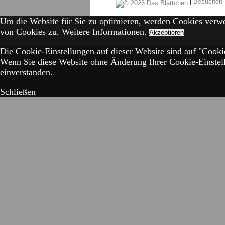
|
Besuchen 
Um die Website für Sie zu optimieren, werden Cookies verw
von Cookies zu.
Weitere Informationen.
Akzeptieren
Die Cookie-Einstellungen auf dieser Website sind auf "Cookie
Wenn Sie diese Website ohne Änderung Ihrer Cookie-Einstell
einverstanden.
Schließen