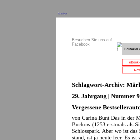
Anzeige
Besuchen Sie uns auf
Facebook
Editorial 
eBook-
New
Schlagwort-Archiv:
Märk
29. Jahrgang | Nummer 9 
Vergessene Bestselleraut
von Carina Bunt Das in der 
Buckow (1253 erstmals als Si
Schlosspark. Aber wo ist das
stand, ist ja heute leer. Es i