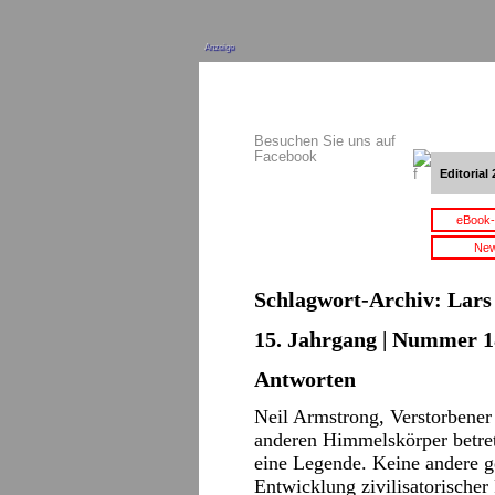
Anzeige
Besuchen Sie uns auf
Facebook
Editorial 
eBook-
New
Schlagwort-Archiv:
Lars
15. Jahrgang | Nummer 18
Antworten
Neil Armstrong, Verstorbener 
anderen Himmelskörper betret
eine Legende. Keine andere ge
Entwicklung zivilisatorischer