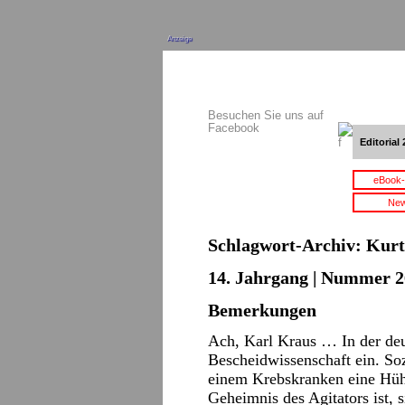
Anzeige
Besuchen Sie uns auf
Facebook
Editorial 
eBook-
New
Schlagwort-Archiv:
Kurt
14. Jahrgang | Nummer 2
Bemerkungen
Ach, Karl Kraus … In der deu
Bescheidwissenschaft ein. Sozi
einem Krebskranken eine Hü
Geheimnis des Agitators ist,