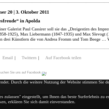
er 20 | 3. Oktober 2011
esfreude“ in Apolda
ner Galerist Paul Cassirer soll sie das „Dreigestirn des Impr
1858-1925), Max Liebermann (1847-1935) und Max Slevogt (
den drei Künstlern die von Andrea Fromm und Tom Beege …
Email
|
Twittern
|
Auf Facebook teilen
uchen Sie uns auf Facebook
endet. Durch die weitere Nutzung der Website stimmen Sie 
es zulassen" eingestellt, um Ihnen das beste Surferlebnis zu
en, erklären Sie sich damit einverstanden.