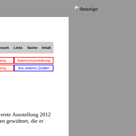
Anzeige
essum
Links
Suche
Inhalt
lung
Datenschutzerklärung
bung
Aus anderen Quellen
erste Ausstellung 2012
en gewidmet, die er