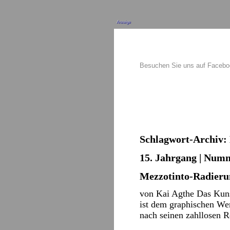
Anzeige
Besuchen Sie uns auf Faceb
Schlagwort-Archiv:
15. Jahrgang | Numm
Mezzotinto-Radieru
von Kai Agthe Das Kuns
ist dem graphischen We
nach seinen zahllosen 