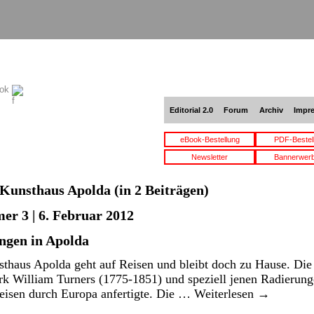
ook
Editorial 2.0
Forum
Archiv
Impr
eBook-Bestellung
PDF-Bestel
Newsletter
Bannerwer
Kunsthaus Apolda
(in 2 Beiträgen)
er 3 | 6. Februar 2012
ngen in Apolda
thaus Apolda geht auf Reisen und bleibt doch zu Hause. Die 
rk William Turners (1775-1851) und speziell jenen Radierung
Reisen durch Europa anfertigte. Die …
Weiterlesen
→