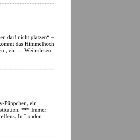
n darf nicht platzen“ –
z kommt das Himmelhoch
Cem, ein …
Weiterlesen
y-Püppchen, ein
stitution. *** Immer
reffens. In London