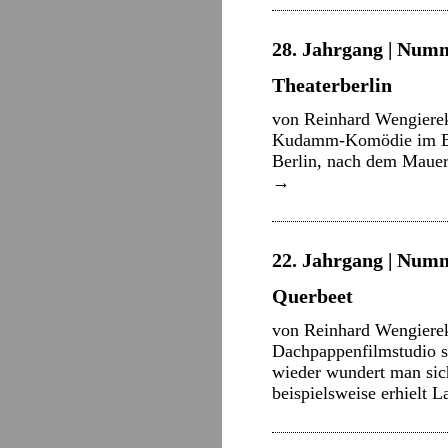
28. Jahrgang | Numm
Theaterberlin
von Reinhard Wengierek
Kudamm-Komödie im Ern
Berlin, nach dem Mauer
→
22. Jahrgang | Numm
Querbeet
von Reinhard Wengierek
Dachpappenfilmstudio so
wieder wundert man sich
beispielsweise erhielt