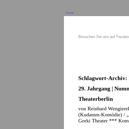
Anzeige
Besuchen Sie uns auf Faceb
Schlagwort-Archiv:
29. Jahrgang | Numm
Theaterberlin
von Reinhard Wengierek
(Kudamm-Komödie) / „Sp
Gorki Theater *** Komö