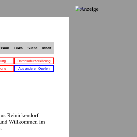
Anzeige
essum
Links
Suche
Inhalt
lung
Datenschutzerklärung
bung
Aus anderen Quellen
aus Reinickendorf
d und Willkommen im
→