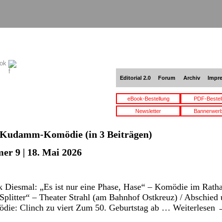
ook
Editorial 2.0
Forum
Archiv
Impr
eBook-Bestellung
PDF-Bestel
Newsletter
Bannerwer
Kudamm-Komödie
(in 3 Beiträgen)
er 9 | 18. Mai 2026
 Diesmal: „Es ist nur eine Phase, Hase“ – Komödie im Rath
litter“ – Theater Strahl (am Bahnhof Ostkreuz) / Abschie
die: Clinch zu viert Zum 50. Geburtstag ab …
Weiterlesen