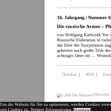
16. Jahrgang | Nummer 6 
Die russische Armee – Ph
von Wolfgang Kubiczek Vor n
Russische Föderation in vieler
das Erbe der Sowjetunion ange
gehörten auch große Teile de
achtziger Jahre im …
Weiter
Drucken
|
RSS
|
Ema
|
Besuchen 
Um die Website für Sie zu optimieren, werden Cookies verw
von Cookies zu.
Weitere Informationen.
Akzeptieren