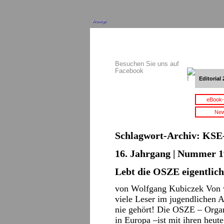
Anzeige
Besuchen Sie uns auf
Facebook
Editorial 
eBook-
New
Schlagwort-Archiv:
KSE-
16. Jahrgang | Nummer 1
Lebt die OSZE eigentlic
von Wolfgang Kubiczek Von w
viele Leser im jugendlichen A
nie gehört! Die OSZE – Organ
in Europa –ist mit ihren heu