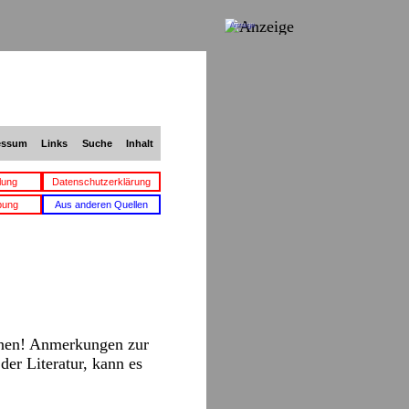
Anzeige
essum
Links
Suche
Inhalt
lung
Datenschutzerklärung
bung
Aus anderen Quellen
nnen! Anmerkungen zur
der Literatur, kann es