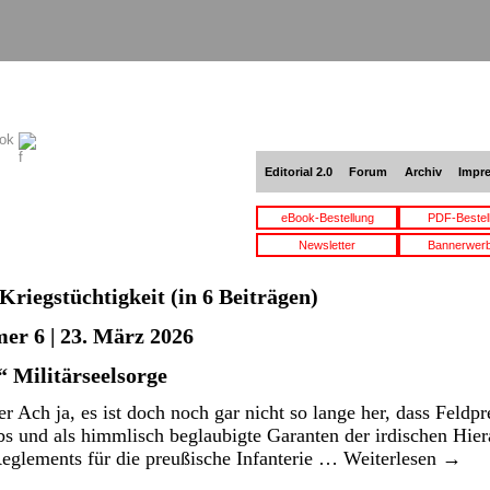
ook
Editorial 2.0
Forum
Archiv
Impr
eBook-Bestellung
PDF-Bestel
Newsletter
Bannerwer
Kriegstüchtigkeit
(in 6 Beiträgen)
er 6 | 23. März 2026
“ Militärseelsorge
 Ach ja, es ist doch noch gar nicht so lange her, dass Feldpr
ebs und als himmlisch beglaubigte Garanten der irdischen Hier
Reglements für die preußische Infanterie …
Weiterlesen
→