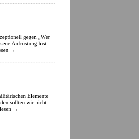
nzeptionell gegen „Wer
sene Aufrüstung löst
esen
→
ilitärischen Elemente
den sollten wir nicht
rlesen
→