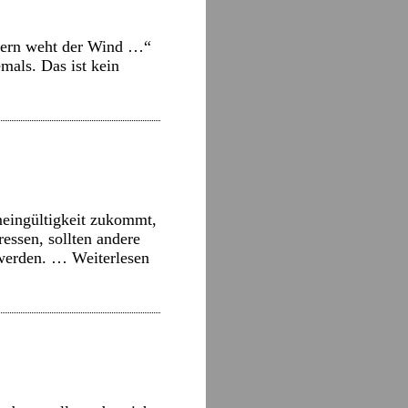
äbern weht der Wind …“
mals. Das ist kein
meingültigkeit zukommt,
essen, sollten andere
n werden. …
Weiterlesen