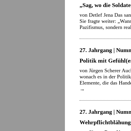
„Sag, wo die Soldat
von Detlef Jena Das sa
Sie fragte weiter: „Wan
Pazifismus, sondern rea
27. Jahrgang | Numm
Politik mit Gefühl(e
von Jürgen Scherer Auc
wonach es in der Politi
Elemente, die das Hand
→
27. Jahrgang | Numm
Wehrpflichtblähung