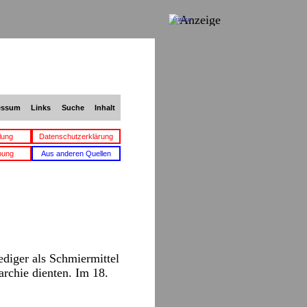
Anzeige
essum
Links
Suche
Inhalt
lung
Datenschutzerklärung
bung
Aus anderen Quellen
ediger als Schmiermittel
archie dienten. Im 18.