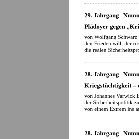
29. Jahrgang | Numm
Plädoyer gegen „Kri
von Wolfgang Schwarz „W
den Frieden will, der r
die realen Sicherheits
28. Jahrgang | Numme
Kriegstüchtigkeit –
von Johannes Varwick E
der Sicherheitspolitik 
von einem Extrem ins an
28. Jahrgang | Numme