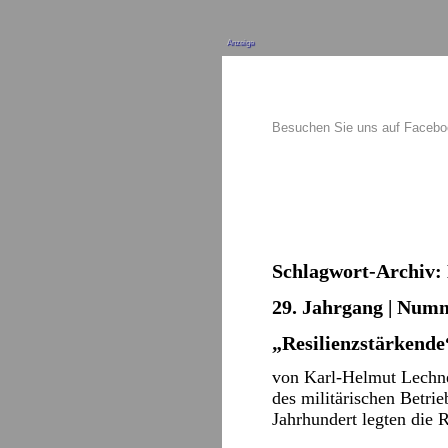
Anzeige
Besuchen Sie uns auf Faceb
Schlagwort-Archiv:
29. Jahrgang | Numm
„Resilienzstärkende
von Karl-Helmut Lechner
des militärischen Betri
Jahrhundert legten die 