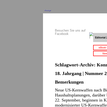
Anzeige
Besuchen Sie uns auf
Facebook
Editorial 
eBook-
New
Schlagwort-Archiv:
Konr
18. Jahrgang | Nummer 2
Bemerkungen
Neue US-Kernwaffen nach Bü
Haushaltsplanungen, darüber
22. September, beginnen in K
modernisierter US-Kernwaffen