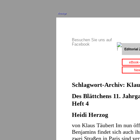
Anzeige
Besuchen Sie uns auf
Facebook
Editorial 
eBook-
New
Schlagwort-Archiv:
Klau
Des Blättchens 11. Jahrga
Heft 4
Heidi Herzog
von Klaus Täubert Im nun öf
Benjamins findet sich auch i
zwei Straßen in Paris sind ve