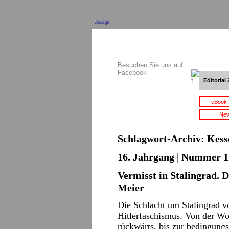
Anzeige
Besuchen Sie uns auf
Facebook
Editorial 
eBook-
New
Schlagwort-Archiv:
Kess
16. Jahrgang | Nummer 1 
Vermisst in Stalingrad. 
Meier
Die Schlacht um Stalingrad 
Hitlerfaschismus. Von der Wo
rückwärts, bis zur bedingungs