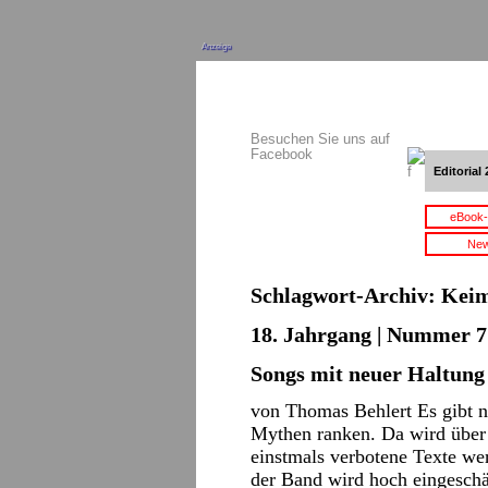
Anzeige
Besuchen Sie uns auf
Facebook
Editorial 
eBook-
New
Schlagwort-Archiv:
Keim
18. Jahrgang | Nummer 7 
Songs mit neuer Haltung
von Thomas Behlert Es gibt n
Mythen ranken. Da wird über 
einstmals verbotene Texte wer
der Band wird hoch eingesch