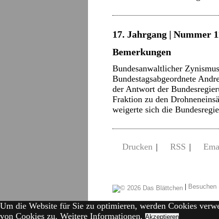
17. Jahrgang | Nummer 11
Bemerkungen
Bundesanwaltlicher Zynismus
Bundestagsabgeordnete Andrej
der Antwort der Bundesregier
Fraktion zu den Drohneneinsät
weigerte sich die Bundesregi
Drucken
|
RSS
|
Ema
|
Besuchen 
Um die Website für Sie zu optimieren, werden Cookies verw
von Cookies zu.
Weitere Informationen.
Akzeptieren