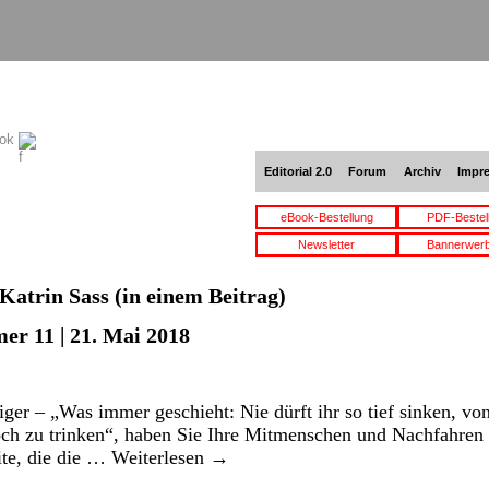
ook
Editorial 2.0
Forum
Archiv
Impr
eBook-Bestellung
PDF-Bestel
Newsletter
Bannerwer
Katrin Sass
(in einem Beitrag)
er 11 | 21. Mai 2018
tiger – „Was immer geschieht: Nie dürft ihr so tief sinken, 
och zu trinken“, haben Sie Ihre Mitmenschen und Nachfahren 
eite, die die …
Weiterlesen
→