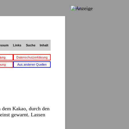
Anzeige
essum
Links
Suche
Inhalt
lung
Datenschutzerklärung
bung
Aus anderen Quellen
von dem Kakao, durch den
einst gewarnt. Lassen